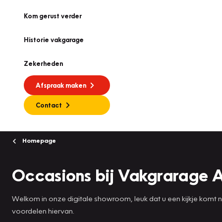
Kom gerust verder
Historie vakgarage
Zekerheden
Afspraak maken
Contact
Homepage
Occasions bij Vakgrarage 
Welkom in onze digitale showroom, leuk dat u een kijkje komt
voordelen hiervan.