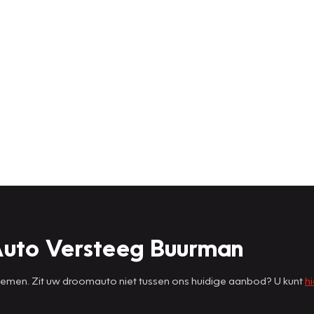
Auto Versteeg Buurman
 nemen. Zit uw droomauto niet tussen ons huidige aanbod? U kunt
hi