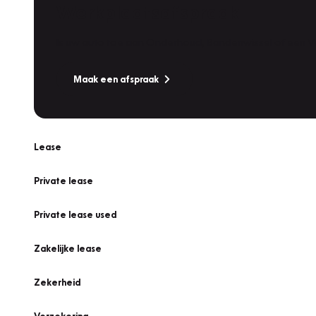
Werkplaatsafspraak
Is uw auto toe aan Onderhoud, Bandenwissel of een Va
Maak een afspraak
Lease
Private lease
Private lease used
Zakelijke lease
Zekerheid