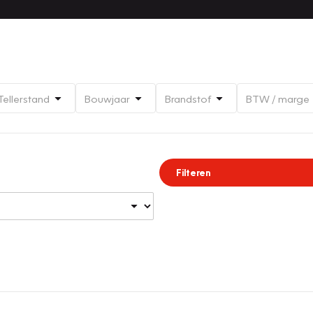
Tellerstand
Bouwjaar
Brandstof
BTW / marge
Filteren