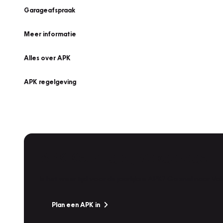
Garageafspraak
Meer informatie
Alles over APK
APK regelgeving
APK Keuring bij Vakgarage!
Is het weer tijd voor de jaarlijkse APK? Ga snel naar V
Plan een APK in