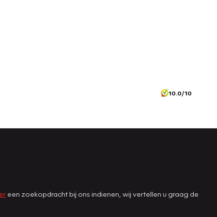
10.0/10
er
een zoekopdracht bij ons indienen, wij vertellen u graag de