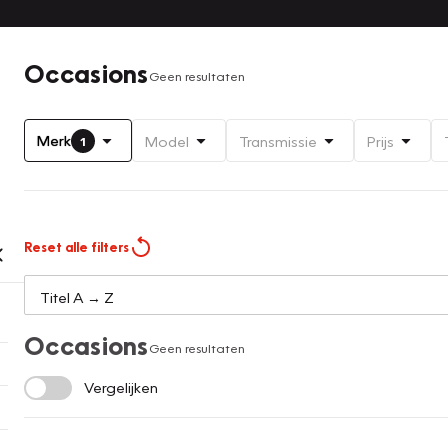
Occasions
Geen resultaten
Merk
Model
Transmissie
Prijs
1
Reset alle filters
Occasions
Geen resultaten
Vergelijken