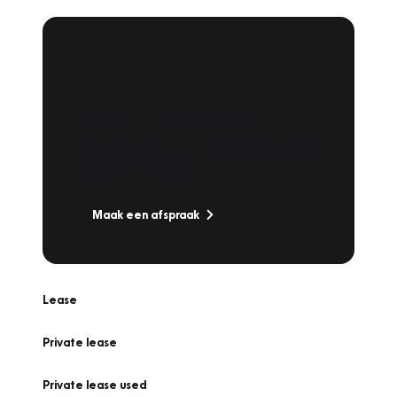
Plan een
Werkplaatsafspraak
Is uw auto toe aan Onderhoud,
Bandenwissel of een Vakantiecheck? Plan
online een afspraak!
Maak een afspraak
Lease
Private lease
Private lease used