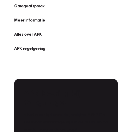
Garageafspraak
Meer informatie
Alles over APK
APK regelgeving
APK Keuring bij
Vakgarage!
Is het weer tijd voor de jaarlijkse APK? Ga
snel naar Vakgarage bij u in de buurt, en ga
zonder zorgen de weg op!