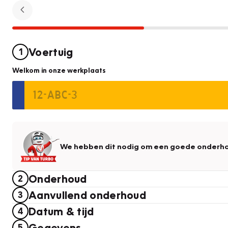
Voertuig
1
Welkom in onze werkplaats
We hebben dit nodig om een goede onderho
Onderhoud
2
Aanvullend onderhoud
3
Datum & tijd
4
Gegevens
5