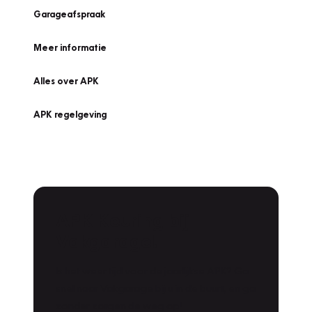
Garageafspraak
Meer informatie
Alles over APK
APK regelgeving
APK Keuring bij
Vakgarage!
Is het weer tijd voor de jaarlijkse APK? Ga
snel naar Vakgarage bij u in de buurt, en ga
zonder zorgen de weg op!