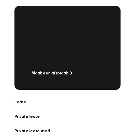
Plan een
Werkplaatsafspraak
Is uw auto toe aan Onderhoud,
Bandenwissel of een Vakantiecheck? Plan
online een afspraak!
Maak een afspraak
Lease
Private lease
Private lease used