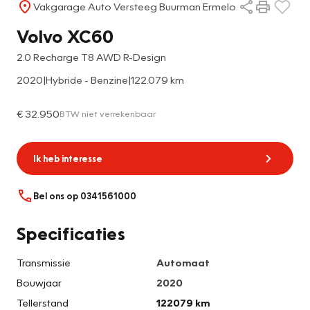
Vakgarage Auto Versteeg Buurman Ermelo
Volvo XC60
2.0 Recharge T8 AWD R-Design
2020
|
Hybride - Benzine
|
122.079 km
€ 32.950
BTW niet verrekenbaar
Ik heb interesse
Bel ons op 0341561000
Specificaties
Transmissie
Automaat
Bouwjaar
2020
Tellerstand
122079 km