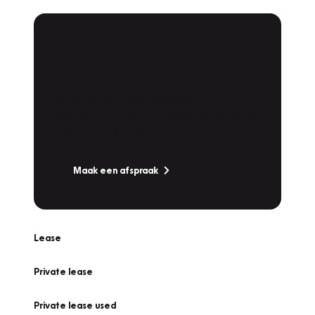
Plan een
Werkplaatsafspraak
Is uw auto toe aan Onderhoud,
Bandenwissel of een Vakantiecheck? Plan
online een afspraak!
Maak een afspraak
Lease
Private lease
Private lease used