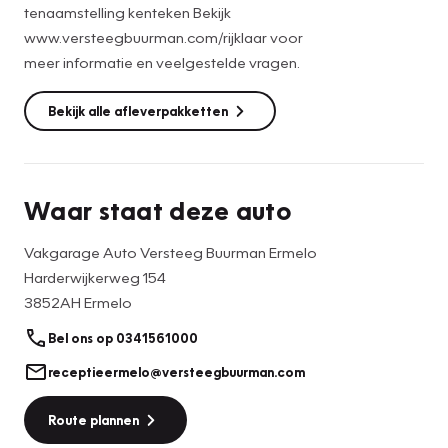
tenaamstelling kenteken Bekijk
Meer informatie en veelgestelde vragen kijk op:
www.versteegbuurman.com/rijklaar voor
www.versteegbuurman.com/rijklaar
meer informatie en veelgestelde vragen.
Wilt u deze auto komen bewonderen? 0341-561000 of
Bekijk alle afleverpakketten
verkoopermelo@versteegbuurman.com
Van harte welkom!
Waar staat deze auto
Vakgarage Auto Versteeg Buurman Ermelo
Harderwijkerweg 154
3852AH Ermelo
Bel ons op 0341561000
receptieermelo@versteegbuurman.com
Route plannen