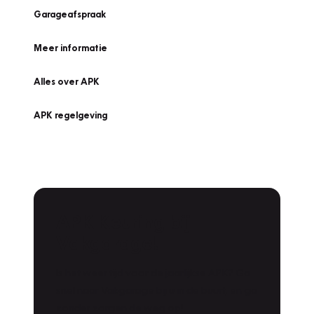
Garageafspraak
Meer informatie
Alles over APK
APK regelgeving
APK Keuring bij
Vakgarage!
Is het weer tijd voor de jaarlijkse APK? Ga
snel naar Vakgarage bij u in de buurt, en ga
zonder zorgen de weg op!