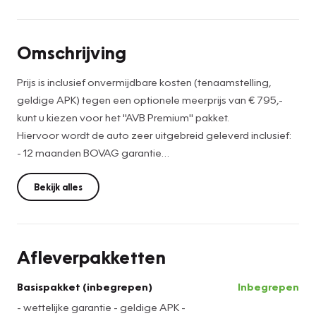
Omschrijving
Prijs is inclusief onvermijdbare kosten (tenaamstelling,
geldige APK) tegen een optionele meerprijs van € 795,-
kunt u kiezen voor het ''AVB Premium'' pakket.
Hiervoor wordt de auto zeer uitgebreid geleverd inclusief:
- 12 maanden BOVAG garantie
- Onderhoudsbeurt volgens fabrieksvoorschriften.
- Slijtagedelen vervangen (de norm is dat deze minimaal
Bekijk alles
10.000km meegaan óf tot de volgende onderhoudsbeurt,
afhankelijk van wat het eerste bereikt wordt).
- Nieuwe APK / minimaal 1 jaar.
Afleverpakketten
- Wassen / Poetsen.
- Half volle tank brandstof en in geval van elektrische auto's
Basispakket (inbegrepen)
Inbegrepen
een volle accu.
- wettelijke garantie - geldige APK -