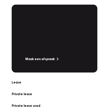
Plan een
Werkplaatsafspraak
Is uw auto toe aan Onderhoud,
Bandenwissel of een Vakantiecheck? Plan
online een afspraak!
Maak een afspraak
Lease
Private lease
Private lease used