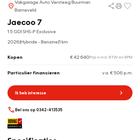
Vakgarage Auto Versteeg Buurman
Barneveld
Jaecoo 7
1.5 GDI SHS-P Exclusive
2026
|
Hybride - Benzine
|
1 km
Kopen
€ 42.640
Prijs is incl. BTW en BPM
Particulier financieren
v.a. € 506 p.m.
Ik heb interesse
Bel ons op 0342-413535