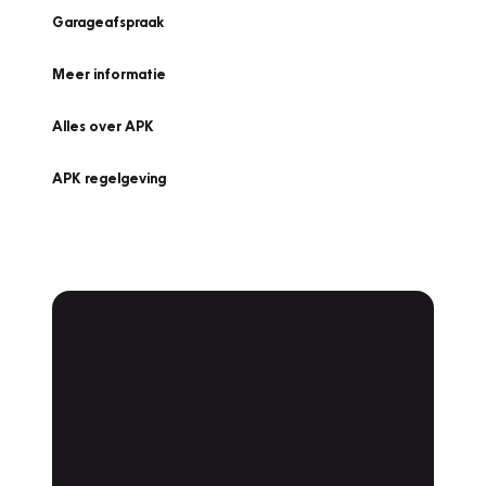
Garageafspraak
Meer informatie
Alles over APK
APK regelgeving
APK Keuring bij
Vakgarage!
Is het weer tijd voor de jaarlijkse APK? Ga
snel naar Vakgarage bij u in de buurt, en ga
zonder zorgen de weg op!