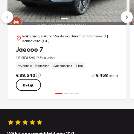
Vakgarage Auto Versteeg Buurman Barneveld
|
Barneveld (GE)
Jaecoo 7
1.5 GDI SHS-P Exclusive
Hybride - Benzine
Automaat
1 km
€ 38.640
€ 458
of
/mnd
Bekijk
Wij krijgen gemiddeld een 10.0