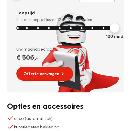
Looptijd
Kies een looptijd tussen
12
en
120
maanden
120
mnd
Uw maandbedrag:
€ 506
,-
Offerte aanvragen
Opties en accessoires
airco (automatisch)
kunstlederen bekleding