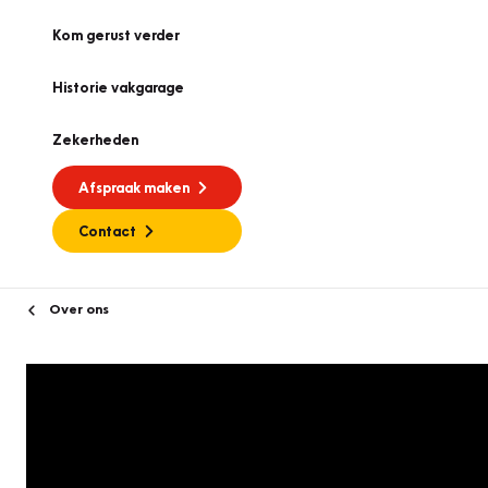
Kom gerust verder
Historie vakgarage
Zekerheden
Afspraak maken
Contact
Over ons