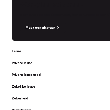
Werkplaatsafspraak
Is uw auto toe aan Onderhoud, Bandenwissel of een Va
Maak een afspraak
Lease
Private lease
Private lease used
Zakelijke lease
Zekerheid