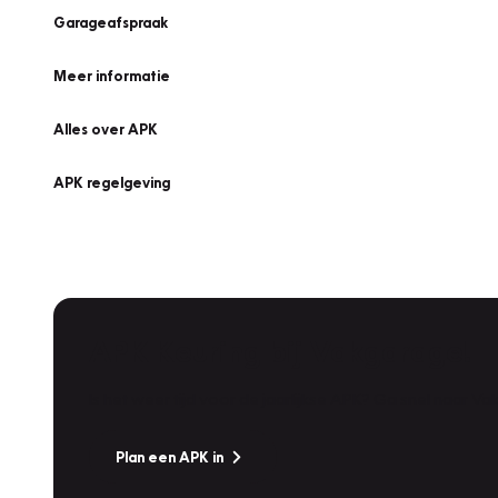
Garageafspraak
Meer informatie
Alles over APK
APK regelgeving
APK Keuring bij Vakgarage!
Is het weer tijd voor de jaarlijkse APK? Ga snel naar V
Plan een APK in