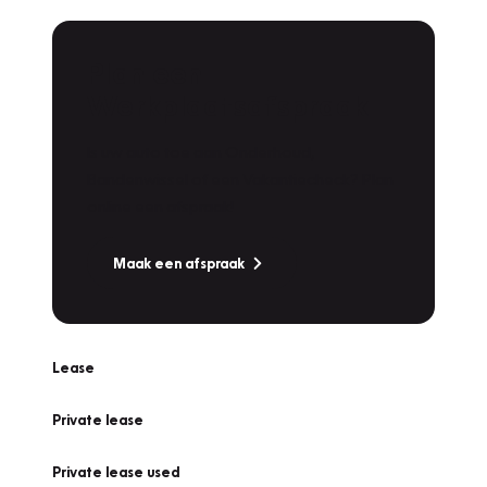
Plan een
Werkplaatsafspraak
Is uw auto toe aan Onderhoud,
Bandenwissel of een Vakantiecheck? Plan
online een afspraak!
Maak een afspraak
Lease
Private lease
Private lease used