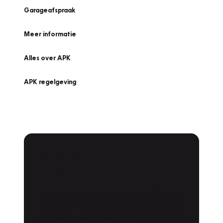
Garageafspraak
Meer informatie
Alles over APK
APK regelgeving
APK Keuring bij
Vakgarage!
Is het weer tijd voor de jaarlijkse APK? Ga
snel naar Vakgarage bij u in de buurt, en ga
zonder zorgen de weg op!