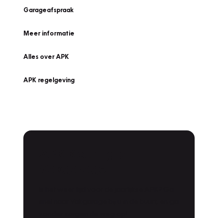
Garageafspraak
Meer informatie
Alles over APK
APK regelgeving
APK Keuring bij
Vakgarage!
Is het weer tijd voor de jaarlijkse APK? Ga
snel naar Vakgarage bij u in de buurt, en ga
zonder zorgen de weg op!