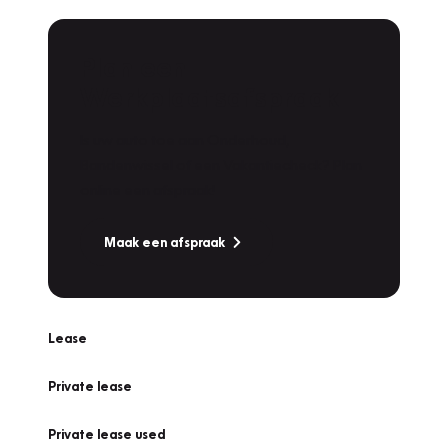
Plan een
Werkplaatsafspraak
Is uw auto toe aan Onderhoud,
Bandenwissel of een Vakantiecheck? Plan
online een afspraak!
Maak een afspraak
Lease
Private lease
Private lease used