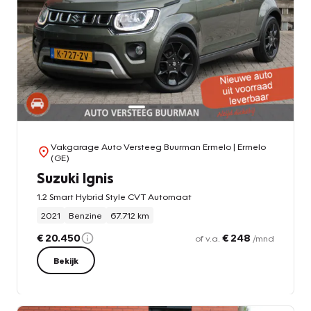
Vakgarage Auto Versteeg Buurman Ermelo
| Ermelo
(GE)
Suzuki Ignis
1.2 Smart Hybrid Style CVT Automaat
2021
Benzine
67.712 km
€ 20.450
€ 248
of v.a.
/mnd
Bekijk