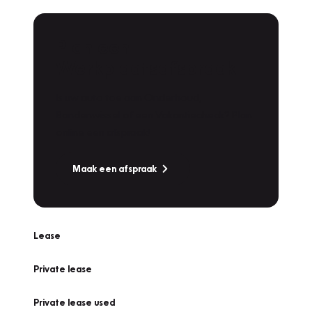
Plan een
Werkplaatsafspraak
Is uw auto toe aan Onderhoud,
Bandenwissel of een Vakantiecheck? Plan
online een afspraak!
Maak een afspraak
Lease
Private lease
Private lease used