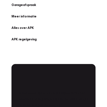
Garageafspraak
Meer informatie
Alles over APK
APK regelgeving
APK Keuring bij
Vakgarage!
Is het weer tijd voor de jaarlijkse APK? Ga
snel naar Vakgarage bij u in de buurt, en ga
zonder zorgen de weg op!