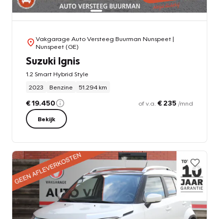
Vakgarage Auto Versteeg Buurman Nunspeet
|
Nunspeet (GE)
Suzuki Ignis
1.2 Smart Hybrid Style
2023
Benzine
51.294 km
€ 19.450
€ 235
of v.a.
/mnd
Bekijk