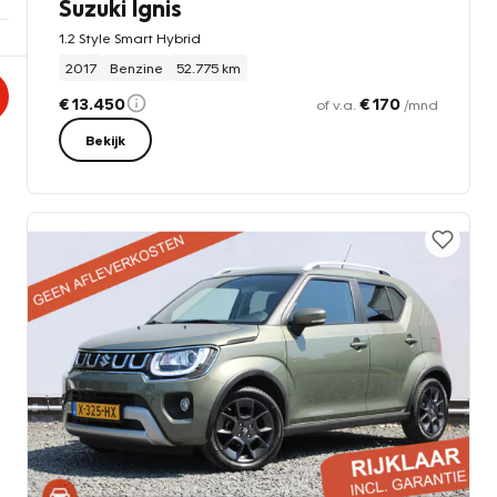
Suzuki Ignis
1.2 Style Smart Hybrid
2017
Benzine
52.775 km
€ 13.450
€ 170
of v.a.
/mnd
Bekijk