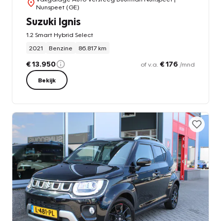
Nunspeet (GE)
Suzuki Ignis
1.2 Smart Hybrid Select
2021
Benzine
86.817 km
€ 13.950
€ 176
of v.a.
/mnd
Bekijk