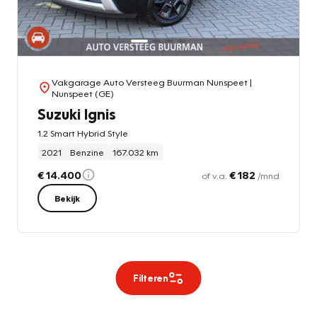
Vakgarage Auto Versteeg Buurman Nunspeet
|
Nunspeet (GE)
Suzuki Ignis
1.2 Smart Hybrid Style
2021
Benzine
167.032 km
€ 14.400
€ 182
of v.a.
/mnd
Bekijk
Filteren