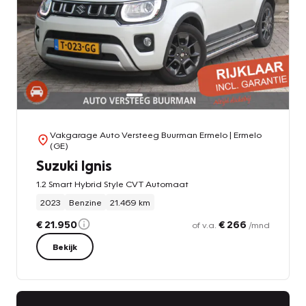
Vakgarage Auto Versteeg Buurman Ermelo
| Ermelo
(GE)
Suzuki Ignis
1.2 Smart Hybrid Style CVT Automaat
2023
Benzine
21.469 km
€ 21.950
€ 266
of v.a.
/mnd
Bekijk