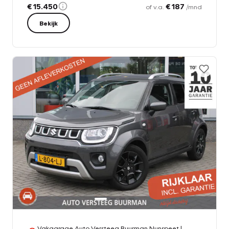
€ 15.450
€ 187
of v.a.
/mnd
Bekijk
Vakgarage Auto Versteeg Buurman Nunspeet
|