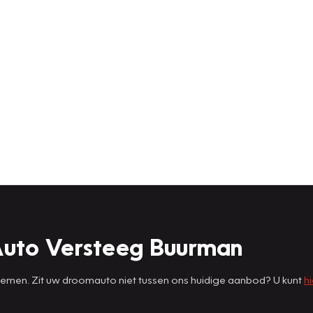
Auto Versteeg Buurman
 nemen. Zit uw droomauto niet tussen ons huidige aanbod? U kunt
hi