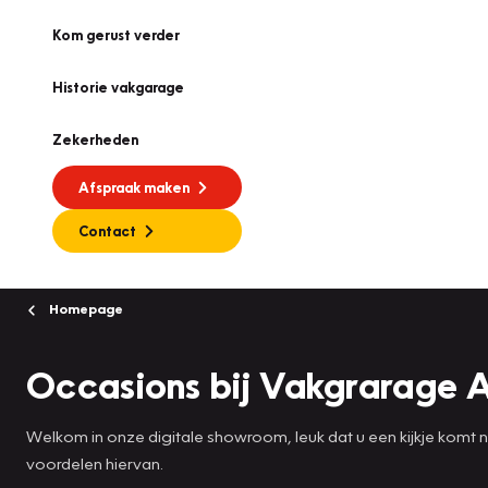
Kom gerust verder
Historie vakgarage
Zekerheden
Afspraak maken
Contact
Homepage
Occasions bij Vakgrarage 
Welkom in onze digitale showroom, leuk dat u een kijkje komt
voordelen hiervan.