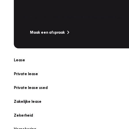
Werkplaatsafspraak
Is uw auto toe aan Onderhoud, Bandenwissel of een Va
Maak een afspraak
Lease
Private lease
Private lease used
Zakelijke lease
Zekerheid