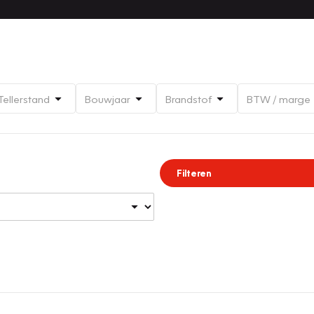
Tellerstand
Bouwjaar
Brandstof
BTW / marge
Filteren