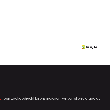
10.0/10
er
een zoekopdracht bij ons indienen, wij vertellen u graag de