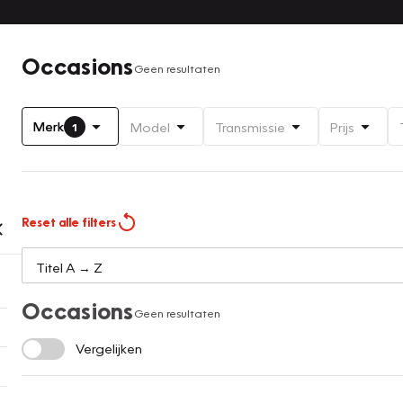
Occasions
Geen resultaten
Merk
Model
Transmissie
Prijs
1
Reset alle filters
Occasions
Geen resultaten
Vergelijken