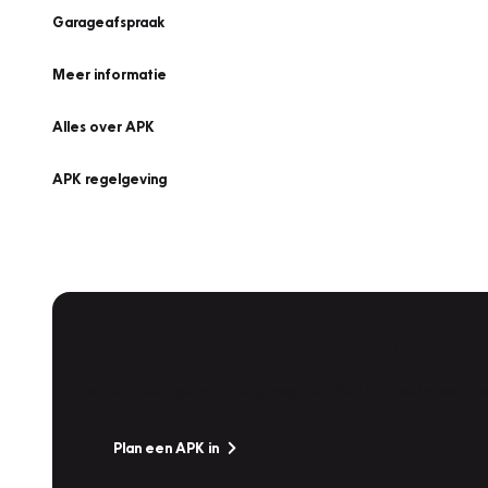
Garageafspraak
Meer informatie
Alles over APK
APK regelgeving
APK Keuring bij Vakgarage!
Is het weer tijd voor de jaarlijkse APK? Ga snel naar V
Plan een APK in