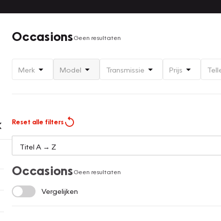
Occasions
Geen resultaten
Merk
Model
Transmissie
Prijs
Tell
Reset alle filters
Occasions
Geen resultaten
Vergelijken