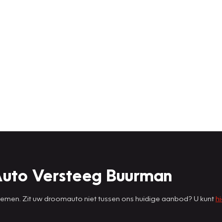
Auto Versteeg Buurman
 nemen. Zit uw droomauto niet tussen ons huidige aanbod? U kunt
hi