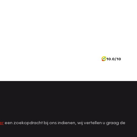
10.0/10
er
een zoekopdracht bij ons indienen, wij vertellen u graag de