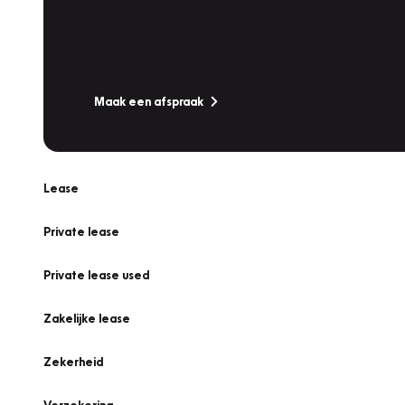
Werkplaatsafspraak
Is uw auto toe aan Onderhoud, Bandenwissel of een Va
Maak een afspraak
Lease
Private lease
Private lease used
Zakelijke lease
Zekerheid