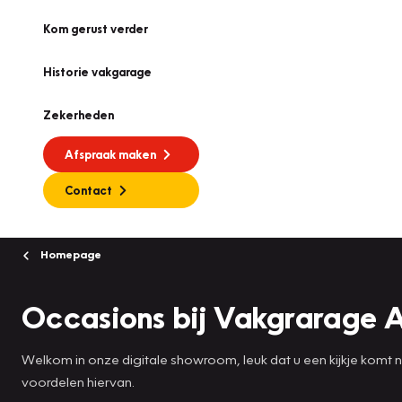
Kom gerust verder
Historie vakgarage
Zekerheden
Afspraak maken
Contact
Homepage
Occasions bij Vakgrarage 
Welkom in onze digitale showroom, leuk dat u een kijkje komt
voordelen hiervan.