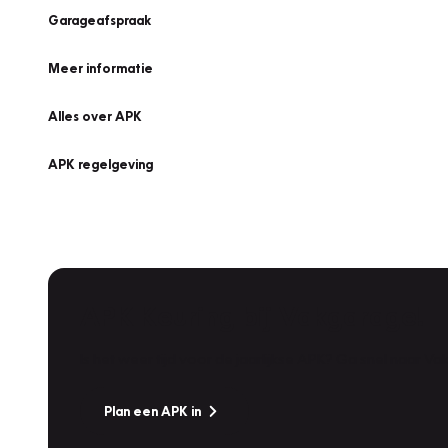
Garageafspraak
Meer informatie
Alles over APK
APK regelgeving
APK Keuring bij Vakgarage!
Is het weer tijd voor de jaarlijkse APK? Ga snel naar V
Plan een APK in