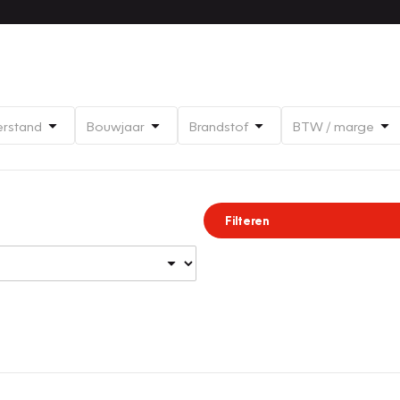
erstand
Bouwjaar
Brandstof
BTW / marge
Filteren