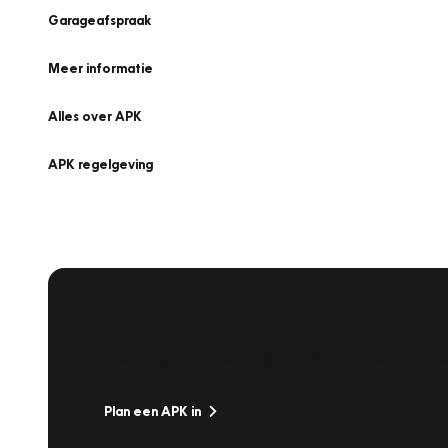
Garageafspraak
Meer informatie
Alles over APK
APK regelgeving
APK Keuring bij Vakgarage!
Is het weer tijd voor de jaarlijkse APK? Ga snel naar V
Plan een APK in