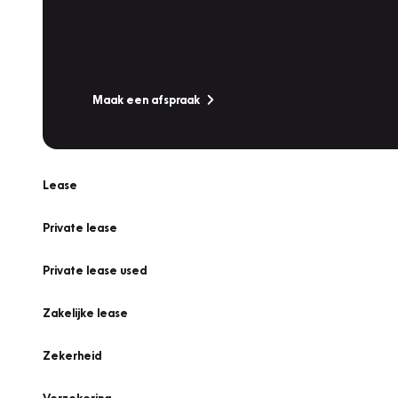
Werkplaatsafspraak
Is uw auto toe aan Onderhoud, Bandenwissel of een Va
Maak een afspraak
Lease
Private lease
Private lease used
Zakelijke lease
Zekerheid