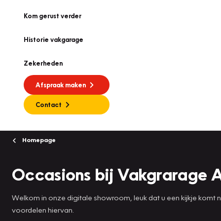
Kom gerust verder
Historie vakgarage
Zekerheden
Afspraak maken
Contact
Homepage
Occasions bij Vakgrarage 
Welkom in onze digitale showroom, leuk dat u een kijkje komt
voordelen hiervan.