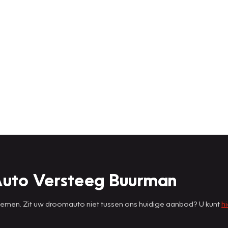
Auto Versteeg Buurman
 nemen. Zit uw droomauto niet tussen ons huidige aanbod? U kunt
hi