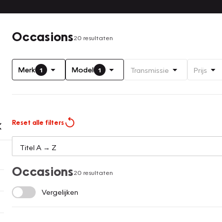
Occasions
20 resultaten
Merk
Model
Transmissie
Prijs
1
1
Reset alle filters
Occasions
20 resultaten
Vergelijken