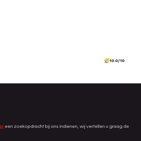
10.0/10
er
een zoekopdracht bij ons indienen, wij vertellen u graag de