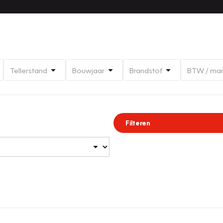
Tellerstand
Bouwjaar
Brandstof
BTW / ma
Filteren