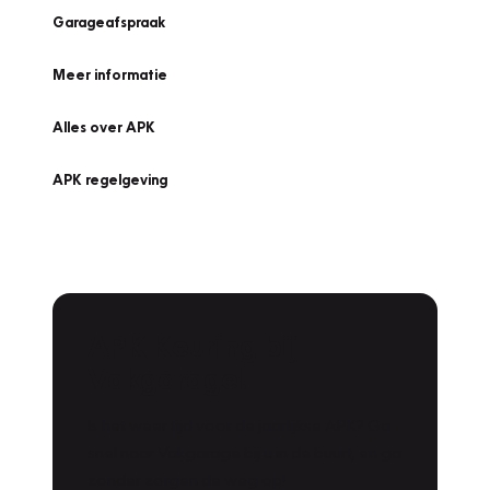
Garageafspraak
Meer informatie
Alles over APK
APK regelgeving
APK Keuring bij
Vakgarage!
Is het weer tijd voor de jaarlijkse APK? Ga
snel naar Vakgarage bij u in de buurt, en ga
zonder zorgen de weg op!