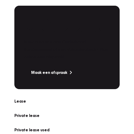
Plan een
Werkplaatsafspraak
Is uw auto toe aan Onderhoud,
Bandenwissel of een Vakantiecheck? Plan
online een afspraak!
Maak een afspraak
Lease
Private lease
Private lease used