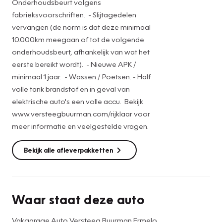
Onderhoudsbeurt volgens
www.versteegbuurman.com/rijklaar
fabrieksvoorschriften. - Slijtagedelen
vervangen (de norm is dat deze minimaal
Wilt u deze auto komen bewonderen? 0341-561000 of
10.000km meegaan of tot de volgende
verkoopermelo@versteegbuurman.com
onderhoudsbeurt, afhankelijk van wat het
eerste bereikt wordt). - Nieuwe APK /
Van harte welkom!
minimaal 1 jaar. - Wassen / Poetsen. - Half
volle tank brandstof en in geval van
elektrische auto's een volle accu. Bekijk
www.versteegbuurman.com/rijklaar voor
meer informatie en veelgestelde vragen.
Bekijk alle afleverpakketten
Waar staat deze auto
Vakgarage Auto Versteeg Buurman Ermelo