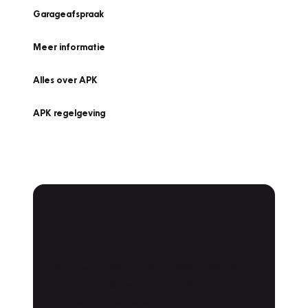
Garageafspraak
Meer informatie
Alles over APK
APK regelgeving
APK Keuring bij
Vakgarage!
Is het weer tijd voor de jaarlijkse APK? Ga
snel naar Vakgarage bij u in de buurt, en ga
zonder zorgen de weg op!