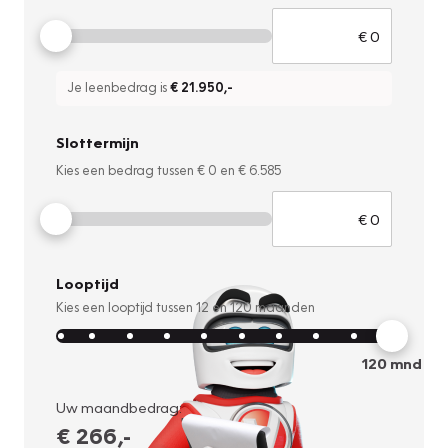
Je leenbedrag is
€ 21.950
,-
Slottermijn
Kies een bedrag tussen
€ 0
en
€ 6.585
Looptijd
Kies een looptijd tussen
12
en
120
maanden
120
mnd
Uw maandbedrag:
€ 266
,-