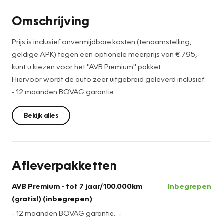
Omschrijving
Prijs is inclusief onvermijdbare kosten (tenaamstelling,
geldige APK) tegen een optionele meerprijs van € 795,-
kunt u kiezen voor het ''AVB Premium'' pakket.
Hiervoor wordt de auto zeer uitgebreid geleverd inclusief:
- 12 maanden BOVAG garantie
- Onderhoudsbeurt volgens fabrieksvoorschriften.
- Slijtagedelen vervangen (de norm is dat deze minimaal
Bekijk alles
10.000km meegaan óf tot de volgende onderhoudsbeurt,
afhankelijk van wat het eerste bereikt wordt).
- Nieuwe APK / minimaal 1 jaar.
Afleverpakketten
- Wassen / Poetsen.
- Half volle tank brandstof en in geval van elektrische auto's
AVB Premium - tot 7 jaar/100.000km
Inbegrepen
een volle accu.
(gratis!) (inbegrepen)
- 12 maanden BOVAG garantie. -
Meer informatie en veelgestelde vragen kijk op: