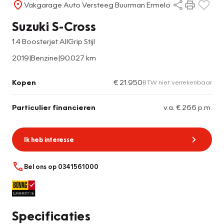
Vakgarage Auto Versteeg Buurman Ermelo
Suzuki S-Cross
1.4 Boosterjet AllGrip Stijl
2019
|
Benzine
|
90.027 km
Kopen
€ 21.950
BTW niet verrekenbaar
Particulier financieren
v.a. € 266 p.m.
Ik heb interesse
Bel ons op 0341561000
Specificaties