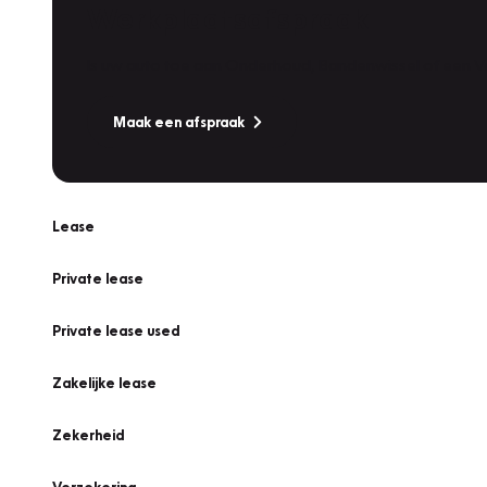
Werkplaatsafspraak
Is uw auto toe aan Onderhoud, Bandenwissel of een Va
Maak een afspraak
Lease
Private lease
Private lease used
Zakelijke lease
Zekerheid