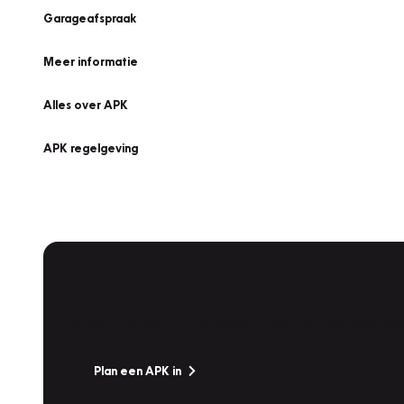
Garageafspraak
Meer informatie
Alles over APK
APK regelgeving
APK Keuring bij Vakgarage!
Is het weer tijd voor de jaarlijkse APK? Ga snel naar V
Plan een APK in