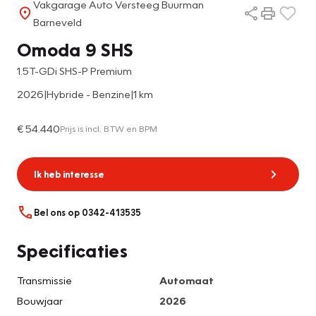
Vakgarage Auto Versteeg Buurman
Barneveld
Omoda 9 SHS
1.5T-GDi SHS-P Premium
2026
|
Hybride - Benzine
|
1 km
€ 54.440
Prijs is incl. BTW en BPM
Ik heb interesse
Bel ons op 0342-413535
Specificaties
Transmissie
Automaat
Bouwjaar
2026