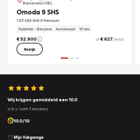
Barneveld (GE)
Omoda 9 SHS
1.5T-GDi SHS-P Premium
Hybride - Benzine
Automaat
10 km
€ 52.900
€ 627
of
/mnd
Bekijk
Wij krijgen gemiddeld een 10.0
o.b.v. ruim 1 reviews
10.0/10
Mijn Vakgarage