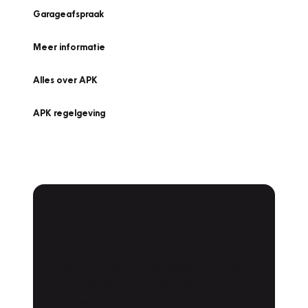
Garageafspraak
Meer informatie
Alles over APK
APK regelgeving
APK Keuring bij
Vakgarage!
Is het weer tijd voor de jaarlijkse APK? Ga
snel naar Vakgarage bij u in de buurt, en ga
zonder zorgen de weg op!