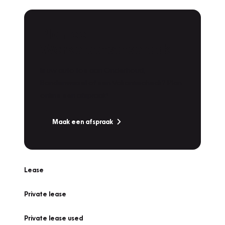
Plan een
Werkplaatsafspraak
Is uw auto toe aan Onderhoud,
Bandenwissel of een Vakantiecheck? Plan
online een afspraak!
Maak een afspraak
Lease
Private lease
Private lease used