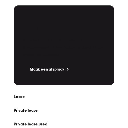
Plan een
Werkplaatsafspraak
Is uw auto toe aan Onderhoud,
Bandenwissel of een Vakantiecheck? Plan
online een afspraak!
Maak een afspraak
Lease
Private lease
Private lease used