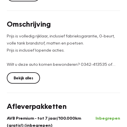
Omschrijving
Prijs is volledig rijklaar, inclusief fabrieksgarantie, 0-beurt,
volle tank brandstof, matten en poetsen.
Prijs is inclusief lopende acties.
Wilt u deze auto komen bewonderen? 0342-413535 of
verkoopbarneveld@versteegbuurman.com
Bekijk alles
U bent van harte welkom!
Afleverpakketten
AVB Premium - tot 7 jaar/100.000km
Inbegrepen
(gratis!) (inbegrepen)