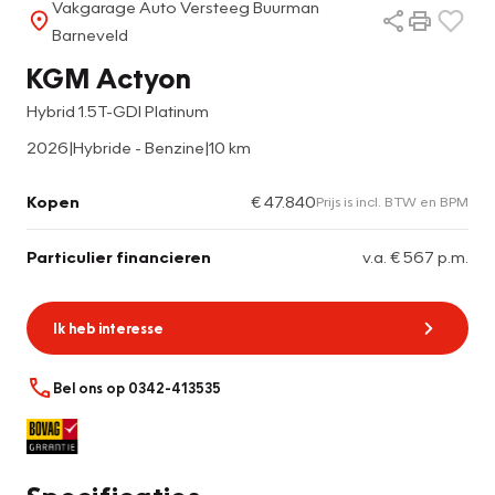
Vakgarage Auto Versteeg Buurman
Barneveld
KGM Actyon
Hybrid 1.5T-GDI Platinum
2026
|
Hybride - Benzine
|
10 km
Kopen
€ 47.840
Prijs is incl. BTW en BPM
Particulier financieren
v.a. € 567 p.m.
Ik heb interesse
Bel ons op 0342-413535