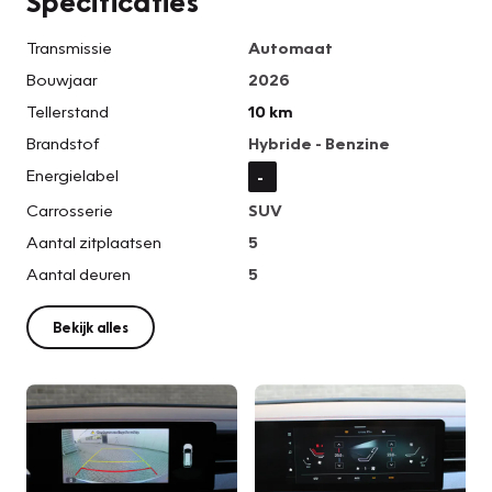
Specificaties
Transmissie
Automaat
Bouwjaar
2026
Tellerstand
10 km
Brandstof
Hybride - Benzine
Energielabel
-
Carrosserie
SUV
Aantal zitplaatsen
5
Aantal deuren
5
Bekijk alles