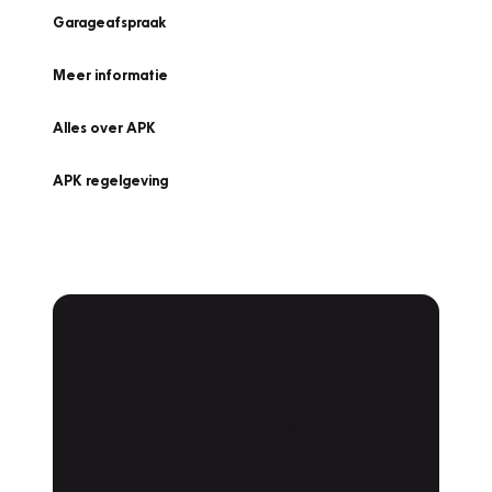
Garageafspraak
Meer informatie
Alles over APK
APK regelgeving
APK Keuring bij
Vakgarage!
Is het weer tijd voor de jaarlijkse APK? Ga
snel naar Vakgarage bij u in de buurt, en ga
zonder zorgen de weg op!