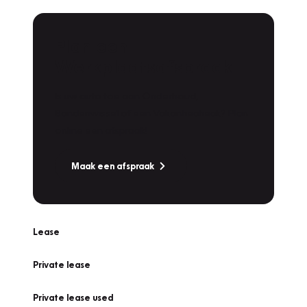
Plan een
Werkplaatsafspraak
Is uw auto toe aan Onderhoud,
Bandenwissel of een Vakantiecheck? Plan
online een afspraak!
Maak een afspraak
Lease
Private lease
Private lease used