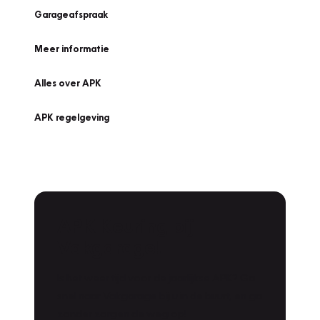
Garageafspraak
Meer informatie
Alles over APK
APK regelgeving
APK Keuring bij
Vakgarage!
Is het weer tijd voor de jaarlijkse APK? Ga
snel naar Vakgarage bij u in de buurt, en ga
zonder zorgen de weg op!