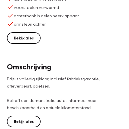
voorstoelen verwarmd
achterbank in delen neerklapbaar
armsteun achter
Bekijk alles
Omschrijving
Prijs is volledig rijklaar, inclusief fabrieksgarantie,
afleverbeurt, poetsen.
Betreft een demonstratie auto, informeer naar
beschikbaarheid en actuele kilometerstand.
Wilt u deze auto komen bewonderen? 0341-561000 of
Bekijk alles
verkoopermelo@versteegbuurman.com