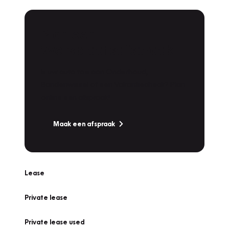
Plan een
Werkplaatsafspraak
Is uw auto toe aan Onderhoud,
Bandenwissel of een Vakantiecheck? Plan
online een afspraak!
Maak een afspraak
Lease
Private lease
Private lease used