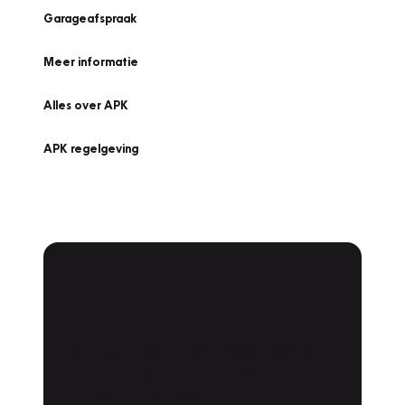
Garageafspraak
Meer informatie
Alles over APK
APK regelgeving
APK Keuring bij
Vakgarage!
Is het weer tijd voor de jaarlijkse APK? Ga
snel naar Vakgarage bij u in de buurt, en ga
zonder zorgen de weg op!