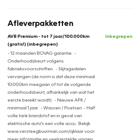
Van harte welkom!
Afleverpakketten
AVB Premium - tot 7 jaar/100.000km
Inbegrepen
(gratis!) (inbegrepen)
- 12 maanden BOVAG garantie. -
Onderhoudsbeurt volgens
fabrieksvoorschriften. - Slijtagedelen
vervangen (de norm is dat deze minimaal
10.000km meegaan of tot de volgende
onderhoudsbeurt, afhankelijk van wat het
eerste bereikt wordt). - Nieuwe APK /
minimaal 1 jaar. - Wassen / Poetsen. - Half
volle tank brandstof en in geval van
elektrische auto's een volle accu. Bekijk
www.versteegbuurman.com/rijklaar voor
meer informatie en veelgestelde vragen.