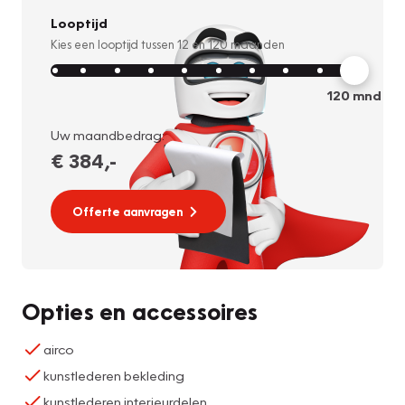
Looptijd
Kies een looptijd tussen
12
en
120
maanden
120
mnd
Uw maandbedrag:
€ 384
,-
Offerte aanvragen
Opties en accessoires
airco
kunstlederen bekleding
kunstlederen interieurdelen