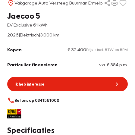
Vakgarage Auto Versteeg Buurman Ermelo
Jaecoo 5
EV Exclusive 61 kWh
2026
|
Elektrisch
|
3.000 km
Kopen
€ 32.400
Prijs is incl. BTW en BPM
Particulier financieren
v.a. € 384 p.m.
Ik heb interesse
Bel ons op 0341561000
Specificaties