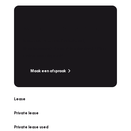
Plan een
Werkplaatsafspraak
Is uw auto toe aan Onderhoud,
Bandenwissel of een Vakantiecheck? Plan
online een afspraak!
Maak een afspraak
Lease
Private lease
Private lease used