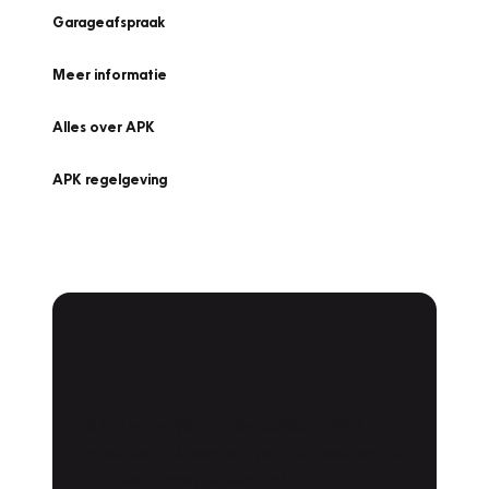
Garageafspraak
Meer informatie
Alles over APK
APK regelgeving
APK Keuring bij
Vakgarage!
Is het weer tijd voor de jaarlijkse APK? Ga
snel naar Vakgarage bij u in de buurt, en ga
zonder zorgen de weg op!