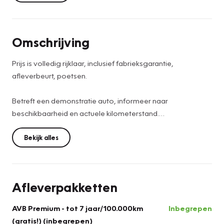
Omschrijving
Prijs is volledig rijklaar, inclusief fabrieksgarantie,
afleverbeurt, poetsen.
Betreft een demonstratie auto, informeer naar
beschikbaarheid en actuele kilometerstand.
Wilt u deze auto komen bewonderen? 0341-253571 of
Bekijk alles
verkoopnunspeet@versteegbuurman.com
Van harte welkom!
Afleverpakketten
AVB Premium - tot 7 jaar/100.000km
Inbegrepen
(gratis!) (inbegrepen)