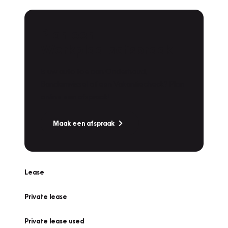
Plan een
Werkplaatsafspraak
Is uw auto toe aan Onderhoud,
Bandenwissel of een Vakantiecheck? Plan
online een afspraak!
Maak een afspraak
Lease
Private lease
Private lease used