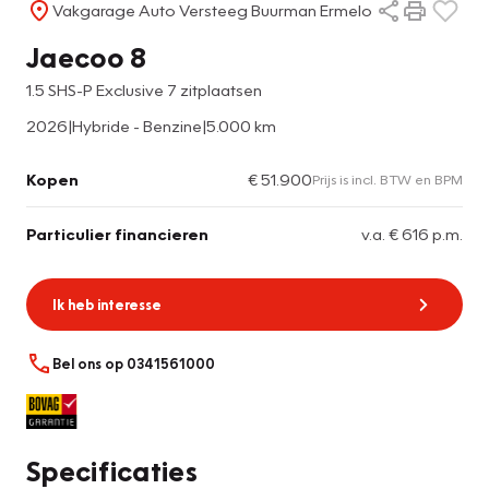
Vakgarage Auto Versteeg Buurman Ermelo
Jaecoo 8
1.5 SHS-P Exclusive 7 zitplaatsen
2026
|
Hybride - Benzine
|
5.000 km
Kopen
€ 51.900
Prijs is incl. BTW en BPM
Particulier financieren
v.a. € 616 p.m.
Ik heb interesse
Bel ons op 0341561000
Specificaties