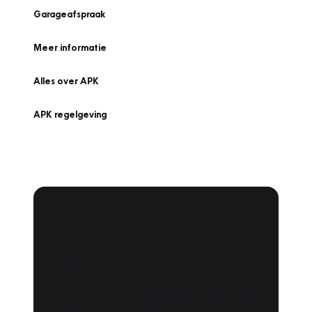
Garageafspraak
Meer informatie
Alles over APK
APK regelgeving
APK Keuring bij
Vakgarage!
Is het weer tijd voor de jaarlijkse APK? Ga
snel naar Vakgarage bij u in de buurt, en ga
zonder zorgen de weg op!