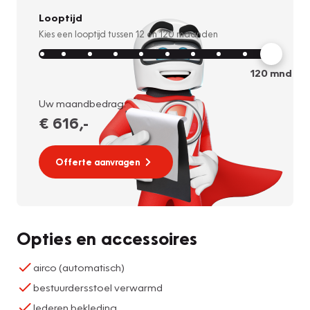
Looptijd
Kies een looptijd tussen
12
en
120
maanden
120
mnd
Uw maandbedrag:
€ 616
,-
Offerte aanvragen
Opties en accessoires
airco (automatisch)
bestuurdersstoel verwarmd
lederen bekleding