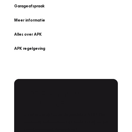
Garageafspraak
Meer informatie
Alles over APK
APK regelgeving
APK Keuring bij
Vakgarage!
Is het weer tijd voor de jaarlijkse APK? Ga
snel naar Vakgarage bij u in de buurt, en ga
zonder zorgen de weg op!