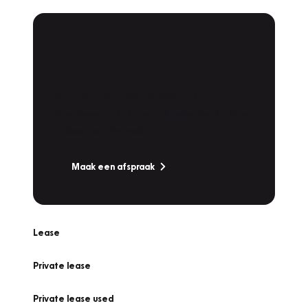
Plan een
Werkplaatsafspraak
Is uw auto toe aan Onderhoud,
Bandenwissel of een Vakantiecheck? Plan
online een afspraak!
Maak een afspraak
Lease
Private lease
Private lease used