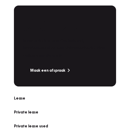
Plan een
Werkplaatsafspraak
Is uw auto toe aan Onderhoud,
Bandenwissel of een Vakantiecheck? Plan
online een afspraak!
Maak een afspraak
Lease
Private lease
Private lease used