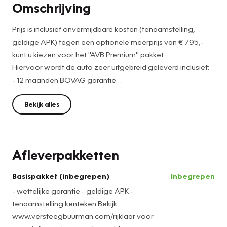
Omschrijving
Prijs is inclusief onvermijdbare kosten (tenaamstelling,
geldige APK) tegen een optionele meerprijs van € 795,-
kunt u kiezen voor het ''AVB Premium'' pakket.
Hiervoor wordt de auto zeer uitgebreid geleverd inclusief:
- 12 maanden BOVAG garantie
- Onderhoudsbeurt volgens fabrieksvoorschriften.
- Slijtagedelen vervangen (de norm is dat deze minimaal
Bekijk alles
10.000km meegaan óf tot de volgende onderhoudsbeurt,
afhankelijk van wat het eerste bereikt wordt).
- Nieuwe APK / minimaal 1 jaar.
Afleverpakketten
- Wassen / Poetsen.
- Half volle tank brandstof en in geval van elektrische auto's
Basispakket (inbegrepen)
Inbegrepen
een volle accu.
- wettelijke garantie - geldige APK -
tenaamstelling kenteken Bekijk
Meer informatie en veelgestelde vragen kijk op:
www.versteegbuurman.com/rijklaar voor
www.versteegbuurman.com/rijklaar