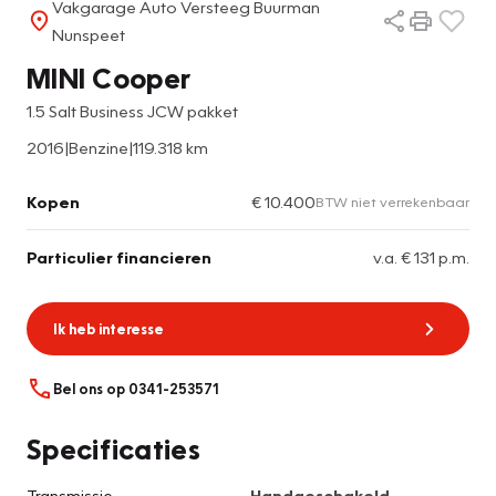
Vakgarage Auto Versteeg Buurman
Nunspeet
MINI Cooper
1.5 Salt Business JCW pakket
2016
|
Benzine
|
119.318 km
Kopen
€ 10.400
BTW niet verrekenbaar
Particulier financieren
v.a. € 131 p.m.
Ik heb interesse
Bel ons op 0341-253571
Specificaties
Transmissie
Handgeschakeld