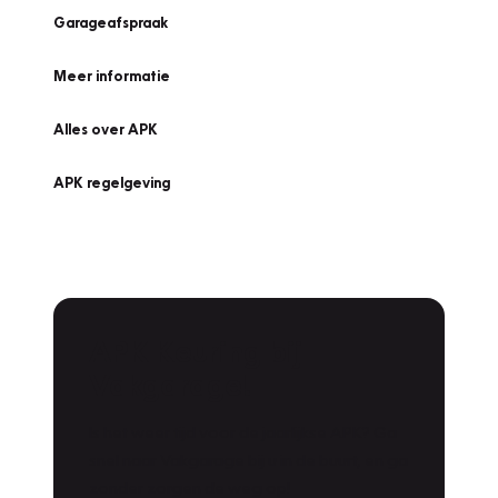
Garageafspraak
Meer informatie
Alles over APK
APK regelgeving
APK Keuring bij
Vakgarage!
Is het weer tijd voor de jaarlijkse APK? Ga
snel naar Vakgarage bij u in de buurt, en ga
zonder zorgen de weg op!