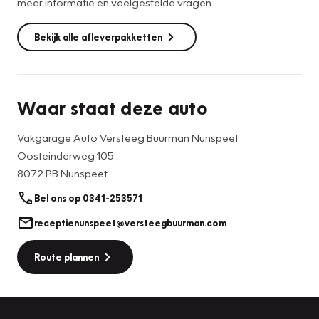
meer informatie en veelgestelde vragen.
Wilt u deze auto komen bewonderen? 0341-253571 of
Bekijk alle afleverpakketten
verkoopnunspeet@versteegbuurman.com
Van harte welkom!
Waar staat deze auto
Vakgarage Auto Versteeg Buurman Nunspeet
Oosteinderweg 105
8072 PB Nunspeet
Bel ons op 0341-253571
receptienunspeet@versteegbuurman.com
Route plannen