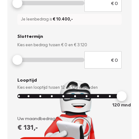
Je leenbedrag is
€ 10.400
,-
Slottermijn
Kies een bedrag tussen
€ 0
en
€ 3.120
Looptijd
Kies een looptijd tussen
12
en
120
maanden
120
mnd
Uw maandbedrag:
€ 131
,-