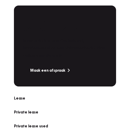
Plan een
Werkplaatsafspraak
Is uw auto toe aan Onderhoud,
Bandenwissel of een Vakantiecheck? Plan
online een afspraak!
Maak een afspraak
Lease
Private lease
Private lease used