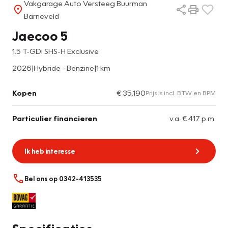
Vakgarage Auto Versteeg Buurman
Barneveld
Jaecoo 5
1.5 T-GDi SHS-H Exclusive
2026
|
Hybride - Benzine
|
1 km
Kopen
€ 35.190
Prijs is incl. BTW en BPM
Particulier financieren
v.a. € 417 p.m.
Ik heb interesse
Bel ons op 0342-413535