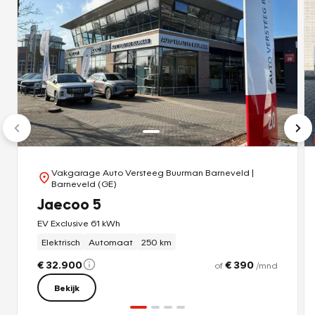
Vakgarage Auto Versteeg Buurman Barneveld
|
Barneveld (GE)
Jaecoo 5
EV Exclusive 61 kWh
Elektrisch
Automaat
250 km
€ 32.900
€ 390
of
/mnd
Bekijk