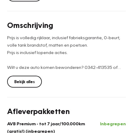
Omschrijving
Prijs is volledig rijklaar, inclusief fabrieksgarantie, 0-beurt,
volle tank brandstof, matten en poetsen.
Prijs is inclusief lopende acties.
Wilt u deze auto komen bewonderen? 0342-413535 of
verkoopbarneveld@versteegbuurman.com
Bekijk alles
U bent van harte welkom!
Afleverpakketten
AVB Premium - tot 7 jaar/100.000km
Inbegrepen
(gratis!) (inbegrepen)