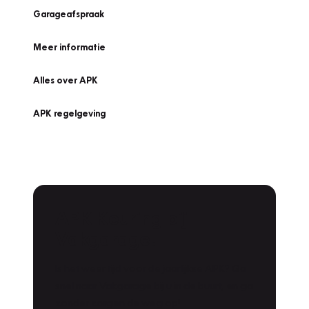
Garageafspraak
Meer informatie
Alles over APK
APK regelgeving
APK Keuring bij
Vakgarage!
Is het weer tijd voor de jaarlijkse APK? Ga
snel naar Vakgarage bij u in de buurt, en ga
zonder zorgen de weg op!