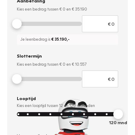
Aanbetaling
Kies een bedrag tussen
€ 0
en
€ 35.190
Je leenbedrag is
€ 35.190
,-
Slottermijn
Kies een bedrag tussen
€ 0
en
€ 10.557
Looptijd
Kies een looptijd tussen
12
en
120
maanden
120
mnd