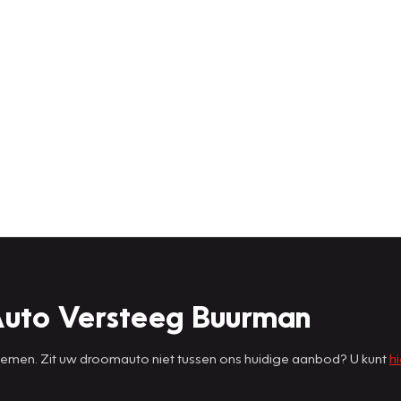
Auto Versteeg Buurman
 nemen. Zit uw droomauto niet tussen ons huidige aanbod? U kunt
hi