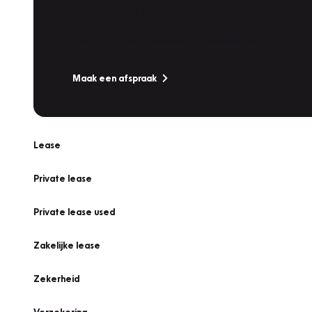
Werkplaatsafspraak
Is uw auto toe aan Onderhoud, Bandenwissel of een Va
Maak een afspraak
Lease
Private lease
Private lease used
Zakelijke lease
Zekerheid