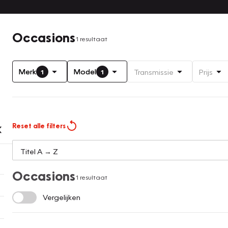
Occasions
1 resultaat
Merk
Model
Transmissie
Prijs
1
1
Reset alle filters
Occasions
1 resultaat
Vergelijken