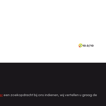
10.0/10
er
een zoekopdracht bij ons indienen, wij vertellen u graag de