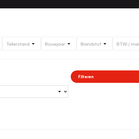
Tellerstand
Bouwjaar
Brandstof
BTW / ma
Filteren