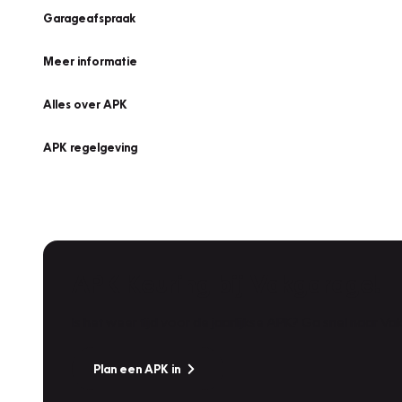
Garageafspraak
Meer informatie
Alles over APK
APK regelgeving
APK Keuring bij Vakgarage!
Is het weer tijd voor de jaarlijkse APK? Ga snel naar V
Plan een APK in