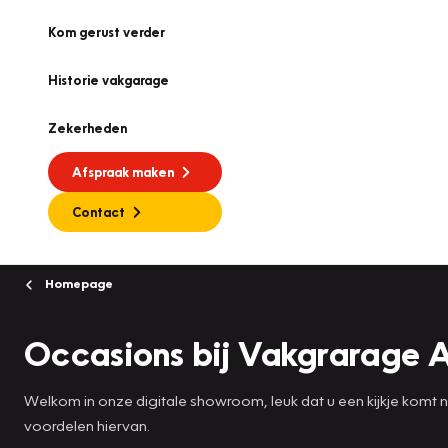
Kom gerust verder
Historie vakgarage
Zekerheden
Afspraak maken
Contact
Homepage
Occasions bij Vakgrarage 
Welkom in onze digitale showroom, leuk dat u een kijkje komt
voordelen hiervan.