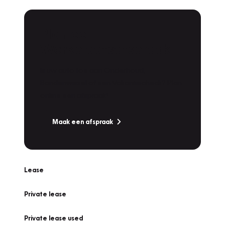
Plan een
Werkplaatsafspraak
Is uw auto toe aan Onderhoud,
Bandenwissel of een Vakantiecheck? Plan
online een afspraak!
Maak een afspraak
Lease
Private lease
Private lease used