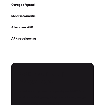
Garageafspraak
Meer informatie
Alles over APK
APK regelgeving
APK Keuring bij
Vakgarage!
Is het weer tijd voor de jaarlijkse APK? Ga
snel naar Vakgarage bij u in de buurt, en ga
zonder zorgen de weg op!