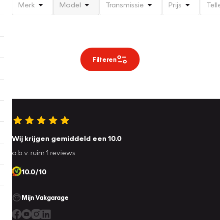
Merk
Model
Transmissie
Prijs
Tell
Filteren
Wij krijgen gemiddeld een 10.0
o.b.v. ruim 1 reviews
10.0/10
Mijn Vakgarage