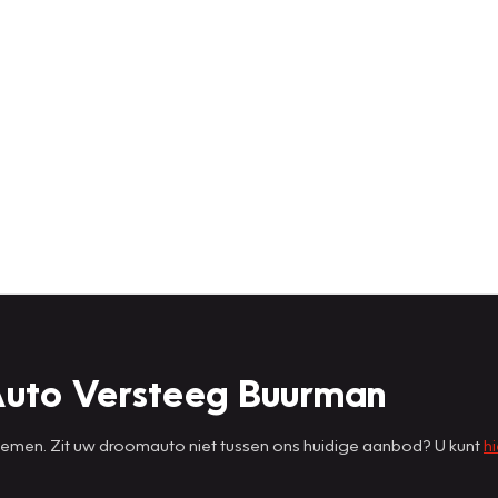
Auto Versteeg Buurman
 nemen. Zit uw droomauto niet tussen ons huidige aanbod? U kunt
hi