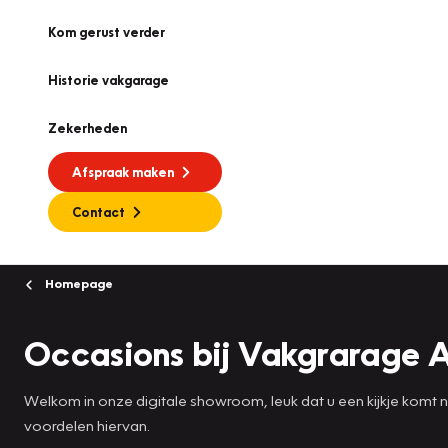
Kom gerust verder
Historie vakgarage
Zekerheden
Afspraak maken
Contact
Homepage
Occasions bij Vakgrarage 
Welkom in onze digitale showroom, leuk dat u een kijkje komt
voordelen hiervan.