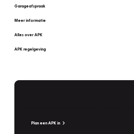
Garageafspraak
Meer informatie
Alles over APK
APK regelgeving
APK Keuring bij Vakgarage!
Is het weer tijd voor de jaarlijkse APK? Ga snel naar V
Plan een APK in