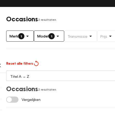
Occasions
2 resultaten
Merk
Model
Transmissie
Prijs
1
1
Reset alle filters
Occasions
2 resultaten
Vergelijken