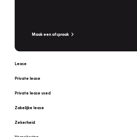
Werkplaatsafspraak
Is uw auto toe aan Onderhoud, Bandenwissel of een Va
Maak een afspraak
Lease
Private lease
Private lease used
Zakelijke lease
Zekerheid