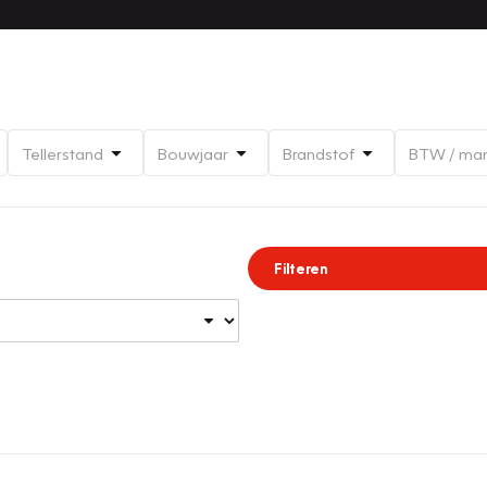
Tellerstand
Bouwjaar
Brandstof
BTW / ma
Filteren