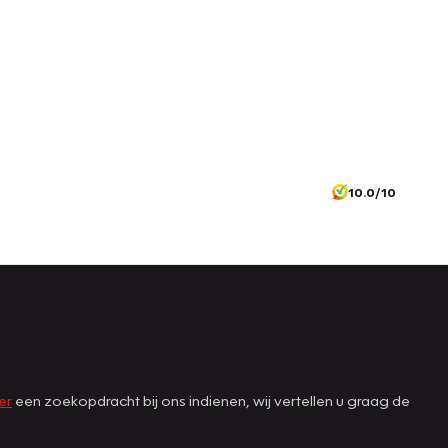
10.0/10
er
een zoekopdracht bij ons indienen, wij vertellen u graag de