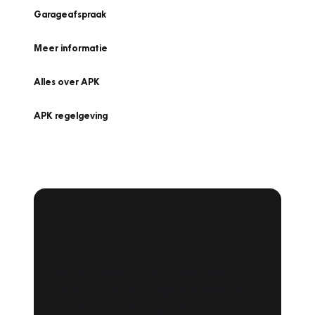
Garageafspraak
Meer informatie
Alles over APK
APK regelgeving
APK Keuring bij
Vakgarage!
Is het weer tijd voor de jaarlijkse APK? Ga
snel naar Vakgarage bij u in de buurt, en ga
zonder zorgen de weg op!