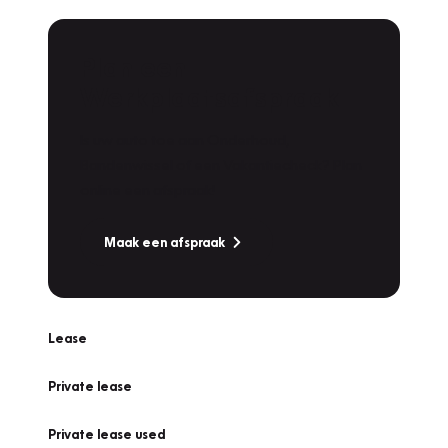
Plan een
Werkplaatsafspraak
Is uw auto toe aan Onderhoud,
Bandenwissel of een Vakantiecheck? Plan
online een afspraak!
Maak een afspraak
Lease
Private lease
Private lease used