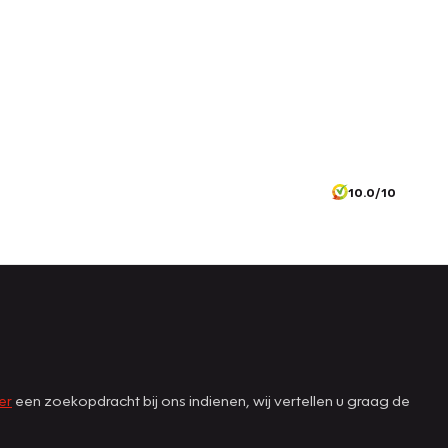
10.0/10
er
een zoekopdracht bij ons indienen, wij vertellen u graag de