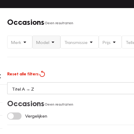
Occasions
Geen resultaten
Merk
Model
Transmissie
Prijs
Tell
Reset alle filters
Occasions
Geen resultaten
Vergelijken