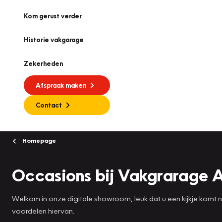
Kom gerust verder
Historie vakgarage
Zekerheden
Afspraak maken
Contact
Homepage
Occasions bij Vakgrarage 
Welkom in onze digitale showroom, leuk dat u een kijkje komt
voordelen hiervan.