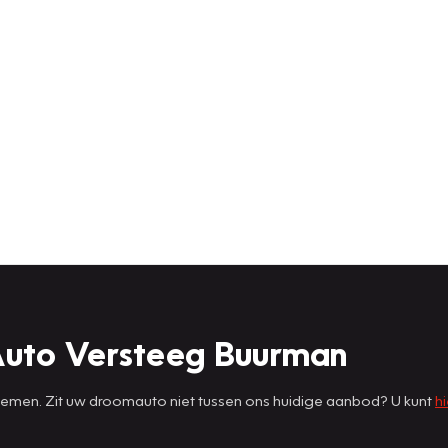
Auto Versteeg Buurman
 nemen. Zit uw droomauto niet tussen ons huidige aanbod? U kunt
hi