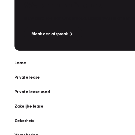
Werkplaatsafspraak
Is uw auto toe aan Onderhoud, Bandenwissel of een Va
Maak een afspraak
Lease
Private lease
Private lease used
Zakelijke lease
Zekerheid