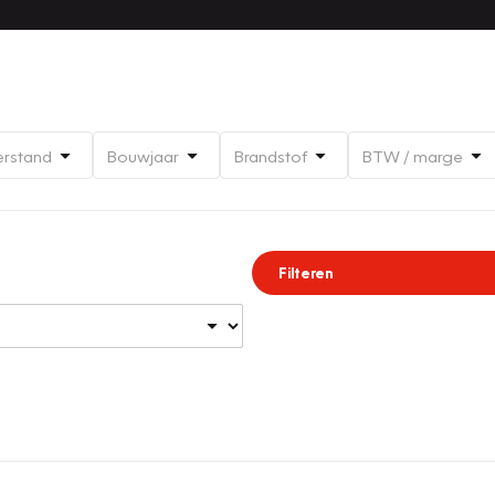
erstand
Bouwjaar
Brandstof
BTW / marge
Filteren